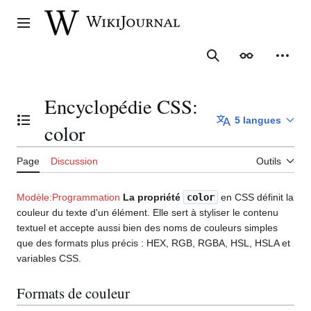
Aller
au
Menu principal
contenu
Rechercher
Apparence
Outil
Encyclopédie CSS:
5 langues
Basculer la table des matières
color
Page
Discussion
Outils
Modèle:Programmation
La propriété
color
en CSS définit la
couleur du texte d'un élément. Elle sert à styliser le contenu
textuel et accepte aussi bien des noms de couleurs simples
que des formats plus précis : HEX, RGB, RGBA, HSL, HSLA et
variables CSS.
Formats de couleur